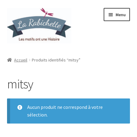
Aller
Aller
Menu
à
au
la
contenu
navigation
Accueil
Accueil
Produits identifiés “mitsy”
Contact
mitsy
Ma liste de souhaits
Mon espace
Aucun produit ne correspond à votre
sélection.
Mon compte
Panier