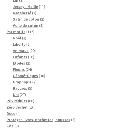
Lin
3
Blog
produits
11
Jersey - Maille
11
3
produits
Matelassé
3
produits
2
Qui suis je ?
Satin de coton
2
3
produits
Voile de coton
3
116
produits
Par motifs
116
CGV
2
produits
Noël
2
produits
2
Liberty
2
Livraison
produits
20
Animaux
20
16
produits
Enfants
16
2
produits
Etoiles
2
Mentions légales
produits
24
Fleuris
24
produits
30
Géométriques
30
7
produits
Graphique
7
5
produits
Rayures
5
27
produits
Uni
27
produits
66
Prix réduits
66
2
produits
Zéro déchet
2
4
produits
Déco
4
produits
3
Protèges livres, pochettes, housses
3
3
produits
Kits
3