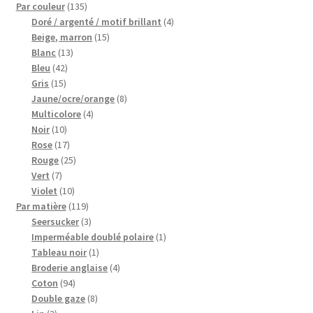
135
Par couleur
135
produits
4
Doré / argenté / motif brillant
4
My Account
15
produits
Beige, marron
15
13
produits
Blanc
13
Wishlist
42
produits
Bleu
42
15
produits
Gris
15
produits
8
Jaune/ocre/orange
8
Paiement
4
produits
Multicolore
4
10
produits
Noir
10
Panier
produits
17
Rose
17
produits
25
Rouge
25
Plan du site
7
produits
Vert
7
produits
10
Violet
10
produits
119
Par matière
119
Possibilité de retrait gratuit
produits
3
Seersucker
3
produits
1
Imperméable doublé polaire
1
Track your order
1
produit
Tableau noir
1
produit
4
Broderie anglaise
4
94
produits
Coton
94
#6710 (pas de titre)
produits
8
Double gaze
8
3
produits