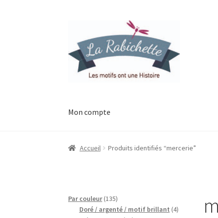
Aller
Aller
à
au
la
contenu
navigation
Mon compte
Accueil
Contact
Ma liste de souhaits
Mon esp
Accueil
Produits identifiés “mercerie”
Possibilité de retrait gratuit
Track your orde
m
135
Par couleur
135
produits
4
Doré / argenté / motif brillant
4