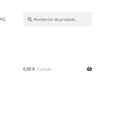
Recherche
Recherche
FAQ
pour :
0,00
€
0 article