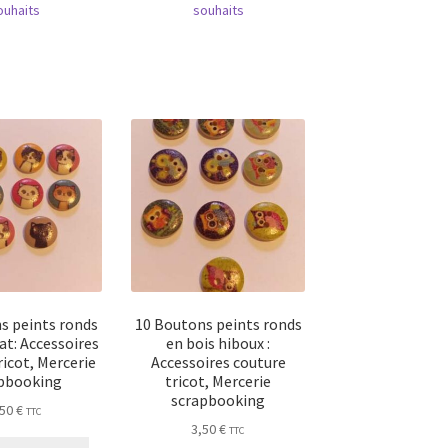
ouhaits
souhaits
s peints ronds
10 Boutons peints ronds
at: Accessoires
en bois hiboux :
ricot, Mercerie
Accessoires couture
pbooking
tricot, Mercerie
scrapbooking
,50
€
TTC
3,50
€
TTC