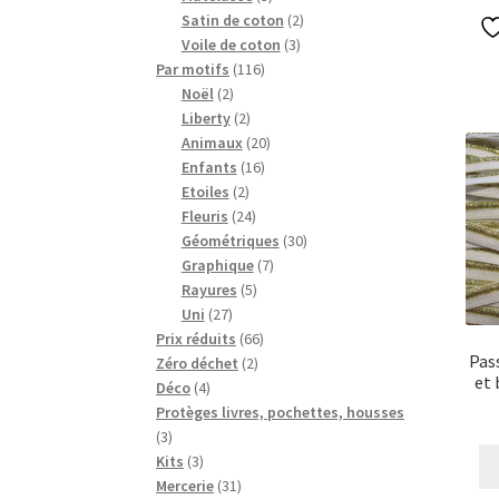
produits
2
Satin de coton
2
3
produits
Voile de coton
3
116
produits
Par motifs
116
2
produits
Noël
2
produits
2
Liberty
2
produits
20
Animaux
20
16
produits
Enfants
16
2
produits
Etoiles
2
produits
24
Fleuris
24
produits
30
Géométriques
30
7
produits
Graphique
7
5
produits
Rayures
5
27
produits
Uni
27
produits
66
Prix réduits
66
Pas
2
produits
Zéro déchet
2
et 
4
produits
Déco
4
produits
Protèges livres, pochettes, housses
3
3
produits
3
Kits
3
produits
31
Mercerie
31