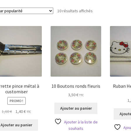
Trié
10 résultats affichés
par
popularité
rette pince métal à
10 Boutons ronds fleuris
Ruban He
customiser
3,50
€
TTC
1
PROMO !
Ajouter au panier
Le
Le
1,60
€
1,40
€
TTC
Ajoute
prix
prix
Ajouter à la liste de
initial
actuel
Ajouter au panier
Ajou
souhaits
était :
est :