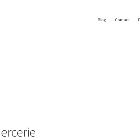
Blog
Contact
ace
My Account
Paiement
Panier
Plan du site
r
#6710 (pas de titre)
Blog
Qui suis je ?
ercerie