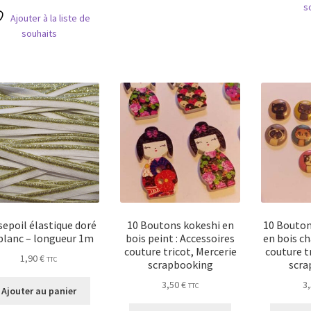
s
1,60 €.
1,40 €.
Ajouter à la liste de
souhaits
sepoil élastique doré
10 Boutons kokeshi en
10 Bouton
blanc – longueur 1m
bois peint : Accessoires
en bois ch
couture tricot, Mercerie
couture t
1,90
€
TTC
scrapbooking
scra
3,50
€
3
TTC
Ajouter au panier