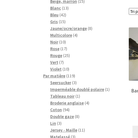
15
produits
Beige, marron
15
13
produits
Blanc
13
42
produits
Bleu
42
15
produits
Gris
15
produits
8
Jaune/ocre/orange
8
4
produits
Multicolore
4
10
produits
Noir
10
produits
17
Rose
17
produits
25
Rouge
25
7
produits
Vert
7
produits
10
Violet
10
produits
119
Par matière
119
produits
3
Seersucker
3
produits
1
Imperméable doublé polaire
1
Bar
1
produit
Tableau noir
1
produit
4
Broderie anglaise
4
94
produits
Coton
94
produits
8
Double gaze
8
3
produits
Lin
3
produits
11
Jersey - Maille
11
3
produits
Matelassé
3