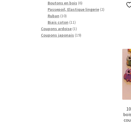
produits
6
Boutons en bois
6
produits
2
Passepoil, Elastique lingerie
2
10
produits
Ruban
10
produits
11
Biais coton
11
produits
1
Coupons ardoise
1
produit
19
Coupons japonais
19
produits
10
bois
cou