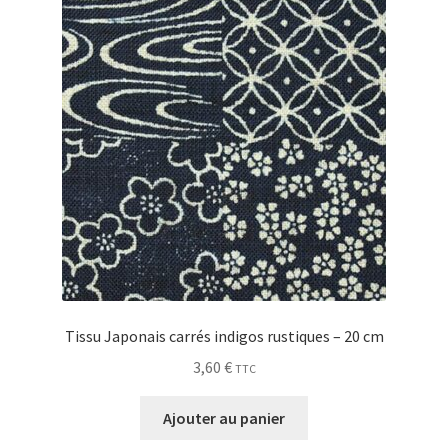
My Account
Wishlist
Paiement
Panier
Plan du site
Possibilité de retrait gratuit
Tissu Japonais carrés indigos rustiques – 20 cm
Track your order
3,60
€
TTC
#6710 (pas de titre)
Ajouter au panier