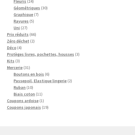
produits
24
Fleuris
24
produits
30
Géométriques
30
7
produits
Graphique
7
5
produits
Rayures
5
27
produits
Uni
27
produits
66
Prix réduits
66
2
produits
Zéro déchet
2
4
produits
Déco
4
produits
3
Protèges livres, pochettes, housses
3
3
produits
Kits
3
produits
31
Mercerie
31
produits
6
Boutons en bois
6
produits
2
Passepoil, Elastique lingerie
2
10
produits
Ruban
10
produits
11
Biais coton
11
produits
1
Coupons ardoise
1
produit
19
Coupons japonais
19
produits