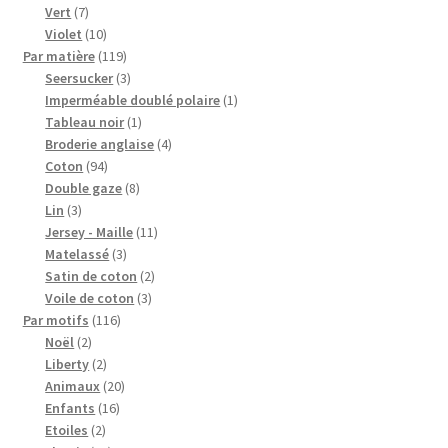
7
produits
Vert
7
produits
10
Violet
10
produits
119
Par matière
119
produits
3
Seersucker
3
produits
1
Imperméable doublé polaire
1
1
produit
Tableau noir
1
produit
4
Broderie anglaise
4
94
produits
Coton
94
produits
8
Double gaze
8
3
produits
Lin
3
produits
11
Jersey - Maille
11
3
produits
Matelassé
3
produits
2
Satin de coton
2
3
produits
Voile de coton
3
116
produits
Par motifs
116
2
produits
Noël
2
produits
2
Liberty
2
produits
20
Animaux
20
16
produits
Enfants
16
2
produits
Etoiles
2