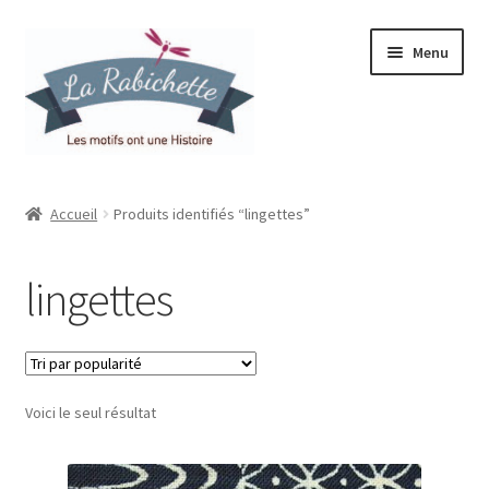
Aller
Aller
Menu
à
au
la
contenu
navigation
Accueil
Accueil
Produits identifiés “lingettes”
Contact
lingettes
Ma liste de souhaits
Mon espace
Voici le seul résultat
Mon compte
Panier