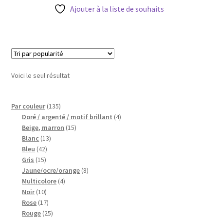
Blog
Ajouter à la liste de souhaits
Qui suis je ?
CGV
Voici le seul résultat
Livraison
135
Par couleur
135
Mentions légales
produits
4
Doré / argenté / motif brillant
4
15
produits
Beige, marron
15
13
produits
Blanc
13
42
produits
Bleu
42
15
produits
Gris
15
produits
8
Jaune/ocre/orange
8
4
produits
Multicolore
4
10
produits
Noir
10
produits
17
Rose
17
produits
25
Rouge
25