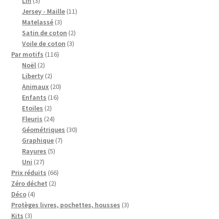
Lin
3
Blog
produits
11
Jersey - Maille
11
3
produits
Matelassé
3
produits
2
Qui suis je ?
Satin de coton
2
3
produits
Voile de coton
3
116
produits
Par motifs
116
CGV
2
produits
Noël
2
produits
2
Liberty
2
Livraison
produits
20
Animaux
20
16
produits
Enfants
16
2
produits
Etoiles
2
Mentions légales
produits
24
Fleuris
24
produits
30
Géométriques
30
7
produits
Graphique
7
5
produits
Rayures
5
27
produits
Uni
27
produits
66
Prix réduits
66
2
produits
Zéro déchet
2
4
produits
Déco
4
produits
3
Protèges livres, pochettes, housses
3
3
produits
Kits
3