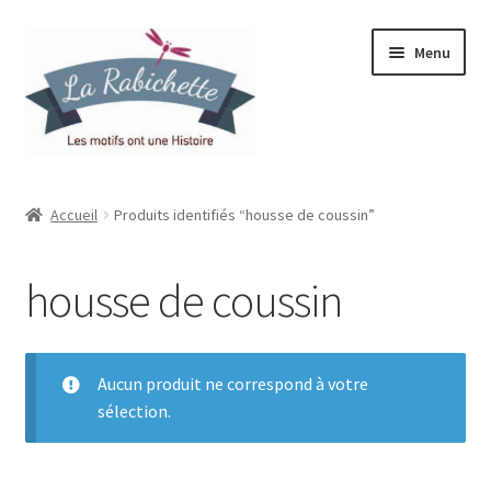
Aller
Aller
Menu
à
au
la
contenu
navigation
Accueil
Accueil
Produits identifiés “housse de coussin”
Contact
housse de coussin
Ma liste de souhaits
Mon espace
Aucun produit ne correspond à votre
sélection.
Mon compte
Panier