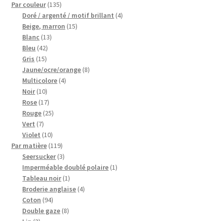
135
Par couleur
135
produits
4
Doré / argenté / motif brillant
4
My Account
15
produits
Beige, marron
15
13
produits
Blanc
13
Wishlist
42
produits
Bleu
42
15
produits
Gris
15
produits
8
Jaune/ocre/orange
8
Paiement
4
produits
Multicolore
4
10
produits
Noir
10
Panier
produits
17
Rose
17
produits
25
Rouge
25
Plan du site
7
produits
Vert
7
produits
10
Violet
10
produits
119
Par matière
119
Possibilité de retrait gratuit
produits
3
Seersucker
3
produits
1
Imperméable doublé polaire
1
Track your order
1
produit
Tableau noir
1
produit
4
Broderie anglaise
4
94
produits
Coton
94
#6710 (pas de titre)
produits
8
Double gaze
8
3
produits