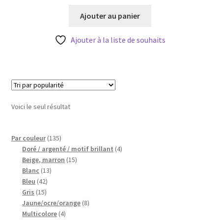
prix
prix
Blog
initial
actuel
Ajouter au panier
était :
est :
Qui suis je ?
4,20 €.
3,78 €.
Ajouter à la liste de souhaits
CGV
Livraison
Voici le seul résultat
Mentions légales
135
Par couleur
135
produits
4
Doré / argenté / motif brillant
4
15
produits
Beige, marron
15
13
produits
Blanc
13
42
produits
Bleu
42
15
produits
Gris
15
produits
8
Jaune/ocre/orange
8
4
produits
Multicolore
4