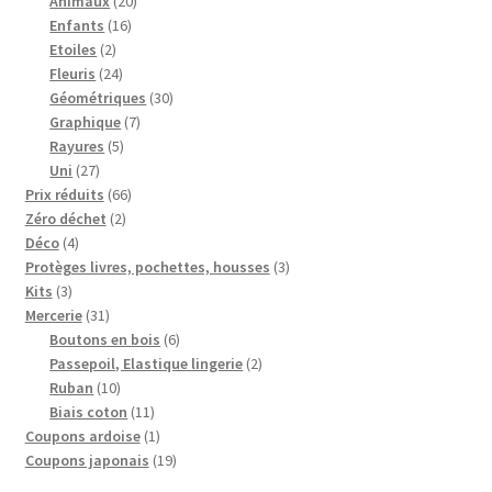
produits
20
Animaux
20
16
produits
Enfants
16
2
produits
Etoiles
2
produits
24
Fleuris
24
produits
30
Géométriques
30
7
produits
Graphique
7
5
produits
Rayures
5
27
produits
Uni
27
produits
66
Prix réduits
66
2
produits
Zéro déchet
2
4
produits
Déco
4
produits
3
Protèges livres, pochettes, housses
3
3
produits
Kits
3
produits
31
Mercerie
31
produits
6
Boutons en bois
6
produits
2
Passepoil, Elastique lingerie
2
10
produits
Ruban
10
produits
11
Biais coton
11
produits
1
Coupons ardoise
1
produit
19
Coupons japonais
19
produits