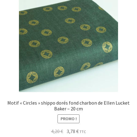
My Account
Wishlist
Paiement
Panier
Plan du site
Possibilité de retrait gratuit
Motif « Circles » shippo dorés fond charbon de Ellen Lucket
Baker – 20 cm
Track your order
PROMO !
#6710 (pas de titre)
Le
Le
4,20
€
3,78
€
TTC