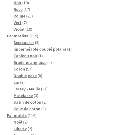
10
produits
Noir
10
produits
17
Rose
17
produits
25
Rouge
25
7
produits
Vert
7
produits
10
Violet
10
produits
119
Par matière
119
produits
3
Seersucker
3
produits
1
Imperméable doublé polaire
1
1
produit
Tableau noir
1
produit
4
Broderie anglaise
4
94
produits
Coton
94
produits
8
Double gaze
8
3
produits
Lin
3
produits
11
Jersey - Maille
11
3
produits
Matelassé
3
produits
2
Satin de coton
2
3
produits
Voile de coton
3
116
produits
Par motifs
116
2
produits
Noël
2
produits
2
Liberty
2