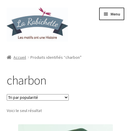
Aller
Aller
Menu
à
au
la
contenu
navigation
Accueil
Accueil
Produits identifiés “charbon”
Contact
charbon
Ma liste de souhaits
Mon espace
Voici le seul résultat
Mon compte
Panier