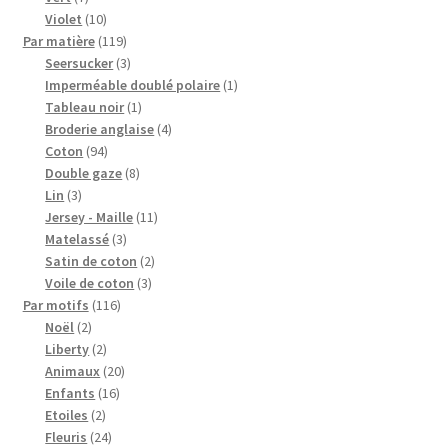
produits
10
Violet
10
produits
119
Par matière
119
produits
3
Seersucker
3
produits
1
Imperméable doublé polaire
1
1
produit
Tableau noir
1
produit
4
Broderie anglaise
4
94
produits
Coton
94
produits
8
Double gaze
8
3
produits
Lin
3
produits
11
Jersey - Maille
11
3
produits
Matelassé
3
produits
2
Satin de coton
2
3
produits
Voile de coton
3
116
produits
Par motifs
116
2
produits
Noël
2
produits
2
Liberty
2
produits
20
Animaux
20
16
produits
Enfants
16
2
produits
Etoiles
2
produits
24
Fleuris
24