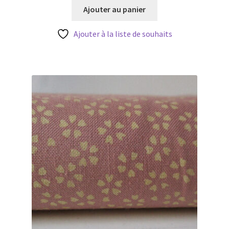
initial
actuel
Ajouter au panier
était :
est :
3,50 €.
2,80 €.
Ajouter à la liste de souhaits