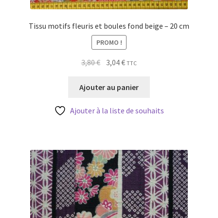
Tissu motifs fleuris et boules fond beige – 20 cm
PROMO !
Le
Le
3,80
€
3,04
€
TTC
prix
prix
initial
actuel
Ajouter au panier
était :
est :
3,80 €.
3,04 €.
Ajouter à la liste de souhaits