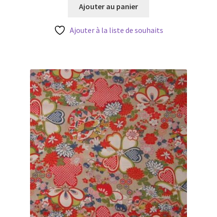
initial
actuel
Ajouter au panier
Blog
était :
est :
3,80 €.
3,20 €.
Ajouter à la liste de souhaits
Qui suis je ?
CGV
Livraison
Mentions légales