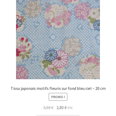
Tissu japonais motifs fleuris sur fond bleu ciel – 20 cm
PROMO !
Le
Le
3,50
€
2,80
€
TTC
prix
prix