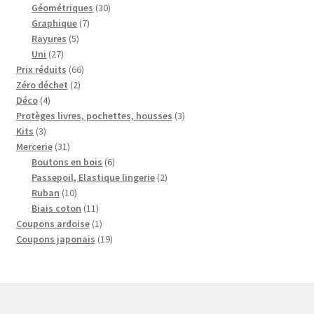
produits
30
Géométriques
30
7
produits
Graphique
7
5
produits
Rayures
5
27
produits
Uni
27
produits
66
Prix réduits
66
2
produits
Zéro déchet
2
4
produits
Déco
4
produits
3
Protèges livres, pochettes, housses
3
3
produits
Kits
3
produits
31
Mercerie
31
produits
6
Boutons en bois
6
produits
2
Passepoil, Elastique lingerie
2
10
produits
Ruban
10
produits
11
Biais coton
11
produits
1
Coupons ardoise
1
produit
19
Coupons japonais
19
produits