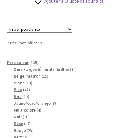
Ajouter à la liste de souhaits
Trié
7 résultats affichés
par
popularité
135
Par couleur
135
produits
4
Doré / argenté / motif brillant
4
15
produits
Beige, marron
15
13
produits
Blanc
13
42
produits
Bleu
42
15
produits
Gris
15
produits
8
Jaune/ocre/orange
8
4
produits
Multicolore
4
10
produits
Noir
10
produits
17
Rose
17
produits
25
Rouge
25
7
produits
Vert
7