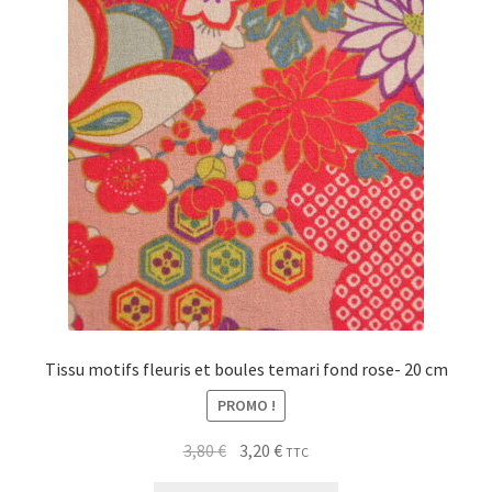
My Account
Wishlist
Paiement
Panier
Plan du site
Possibilité de retrait gratuit
Tissu motifs fleuris et boules temari fond rose- 20 cm
Track your order
PROMO !
Le
Le
#6710 (pas de titre)
3,80
€
3,20
€
TTC
prix
prix