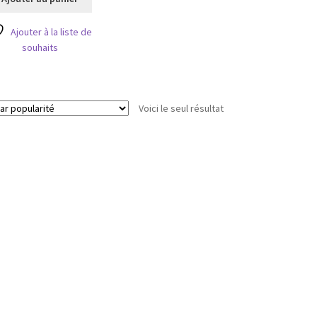
était :
est :
3,40 €.
3,00 €.
Ajouter à la liste de
souhaits
Voici le seul résultat