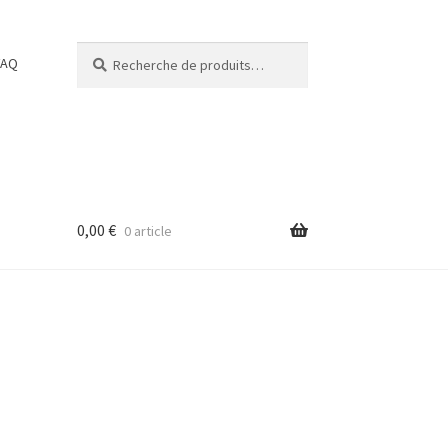
Recherche
Recherche
FAQ
pour :
0,00
€
0 article