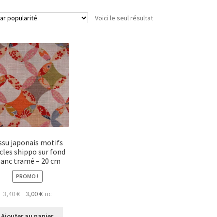
Voici le seul résultat
ssu japonais motifs
cles shippo sur fond
lanc tramé – 20 cm
PROMO !
Le
Le
3,40
€
3,00
€
TTC
prix
prix
initial
actuel
Ajouter au panier