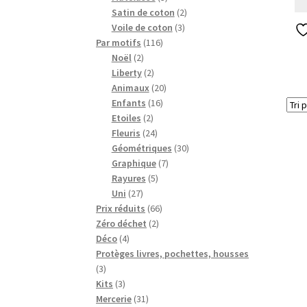
produits
2
Satin de coton
2
3
produits
Voile de coton
3
116
produits
Par motifs
116
2
produits
Noël
2
produits
2
Liberty
2
produits
20
Animaux
20
16
produits
Enfants
16
2
produits
Etoiles
2
produits
24
Fleuris
24
produits
30
Géométriques
30
7
produits
Graphique
7
5
produits
Rayures
5
27
produits
Uni
27
produits
66
Prix réduits
66
2
produits
Zéro déchet
2
4
produits
Déco
4
produits
Protèges livres, pochettes, housses
3
3
produits
3
Kits
3
produits
31
Mercerie
31