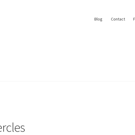
Blog
Contact
ace
My Account
Paiement
Panier
Plan du site
r
#6710 (pas de titre)
Blog
Qui suis je ?
ercles