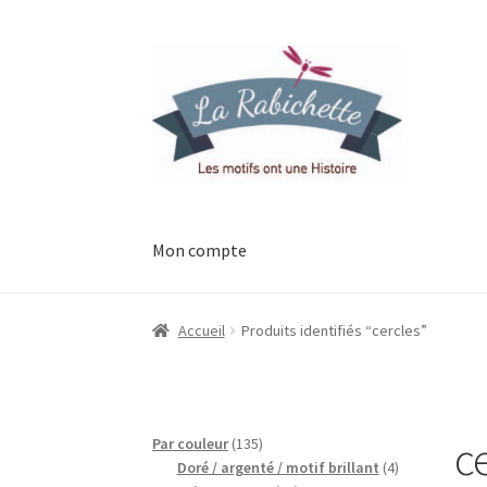
Aller
Aller
à
au
la
contenu
navigation
Mon compte
Accueil
Contact
Ma liste de souhaits
Mon esp
Accueil
Produits identifiés “cercles”
Possibilité de retrait gratuit
Track your orde
c
135
Par couleur
135
produits
4
Doré / argenté / motif brillant
4