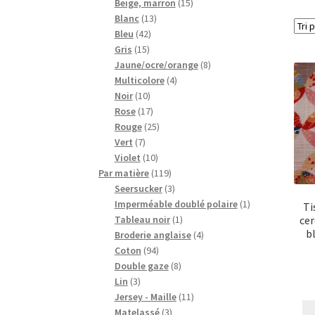
15
produits
Beige, marron
15
13
produits
Blanc
13
42
produits
Bleu
42
15
produits
Gris
15
produits
8
Jaune/ocre/orange
8
4
produits
Multicolore
4
10
produits
Noir
10
produits
17
Rose
17
produits
25
Rouge
25
7
produits
Vert
7
produits
10
Violet
10
produits
119
Par matière
119
produits
3
Seersucker
3
produits
1
Imperméable doublé polaire
1
Ti
1
produit
Tableau noir
1
cer
b
produit
4
Broderie anglaise
4
94
produits
Coton
94
produits
8
Double gaze
8
3
produits
Lin
3
produits
11
Jersey - Maille
11
3
produits
Matelassé
3