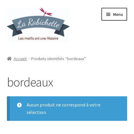
Aller
Aller
Menu
à
au
la
contenu
navigation
Accueil
Accueil
Produits identifiés “bordeaux”
Contact
bordeaux
Ma liste de souhaits
Mon espace
Aucun produit ne correspond à votre
sélection.
Mon compte
Panier