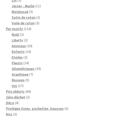
Lin
3
Blog
produits
11
Jersey - Maille
11
3
produits
Matelassé
3
produits
2
Qui suis je ?
Satin de coton
2
3
produits
Voile de coton
3
116
produits
Par motifs
116
CGV
2
produits
Noël
2
produits
2
Liberty
2
Livraison
produits
20
Animaux
20
16
produits
Enfants
16
2
produits
Etoiles
2
Mentions légales
produits
24
Fleuris
24
produits
30
Géométriques
30
7
produits
Graphique
7
5
produits
Rayures
5
27
produits
Uni
27
produits
66
Prix réduits
66
2
produits
Zéro déchet
2
4
produits
Déco
4
produits
3
Protèges livres, pochettes, housses
3
3
produits
Kits
3