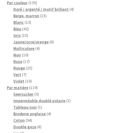
135
Par couleur
135
produits
4
Doré / argenté / motif brillant
4
My Account
15
produits
Beige, marron
15
13
produits
Blanc
13
Wishlist
42
produits
Bleu
42
15
produits
Gris
15
produits
8
Jaune/ocre/orange
8
Paiement
4
produits
Multicolore
4
10
produits
Noir
10
Panier
produits
17
Rose
17
produits
25
Rouge
25
Plan du site
7
produits
Vert
7
produits
10
Violet
10
produits
119
Par matière
119
Possibilité de retrait gratuit
produits
3
Seersucker
3
produits
1
Imperméable doublé polaire
1
Track your order
1
produit
Tableau noir
1
produit
4
Broderie anglaise
4
94
produits
Coton
94
#6710 (pas de titre)
produits
8
Double gaze
8
3
produits