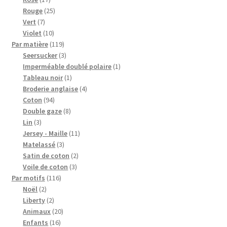
produits
25
Rouge
25
7
produits
Vert
7
produits
10
Violet
10
produits
119
Par matière
119
produits
3
Seersucker
3
produits
1
Imperméable doublé polaire
1
1
produit
Tableau noir
1
produit
4
Broderie anglaise
4
94
produits
Coton
94
produits
8
Double gaze
8
3
produits
Lin
3
produits
11
Jersey - Maille
11
3
produits
Matelassé
3
produits
2
Satin de coton
2
3
produits
Voile de coton
3
116
produits
Par motifs
116
2
produits
Noël
2
produits
2
Liberty
2
produits
20
Animaux
20
16
produits
Enfants
16