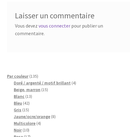
Blog
Laisser un commentaire
Qui suis je ?
Vous devez
vous connecter
pour publier un
commentaire.
CGV
Livraison
Mentions légales
135
Par couleur
135
produits
4
Doré / argenté / motif brillant
4
15
produits
Beige, marron
15
13
produits
Blanc
13
42
produits
Bleu
42
15
produits
Gris
15
produits
8
Jaune/ocre/orange
8
4
produits
Multicolore
4
10
produits
Noir
10
produits
17
Rose
17