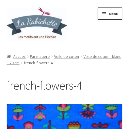
Aller
Aller
Menu
à
au
la
contenu
navigation
Accueil
Accueil
Par matière
Voile de coton
Voile de coton – blanc
– 20 cm
french-flowers-4
Contact
Ma liste de souhaits
french-flowers-4
Mon espace
Mon compte
Panier