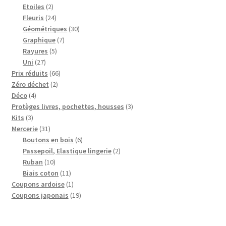
2
produits
Etoiles
2
produits
24
Fleuris
24
produits
30
Géométriques
30
7
produits
Graphique
7
5
produits
Rayures
5
27
produits
Uni
27
produits
66
Prix réduits
66
2
produits
Zéro déchet
2
4
produits
Déco
4
produits
3
Protèges livres, pochettes, housses
3
3
produits
Kits
3
produits
31
Mercerie
31
produits
6
Boutons en bois
6
produits
2
Passepoil, Elastique lingerie
2
10
produits
Ruban
10
produits
11
Biais coton
11
produits
1
Coupons ardoise
1
produit
19
Coupons japonais
19
produits