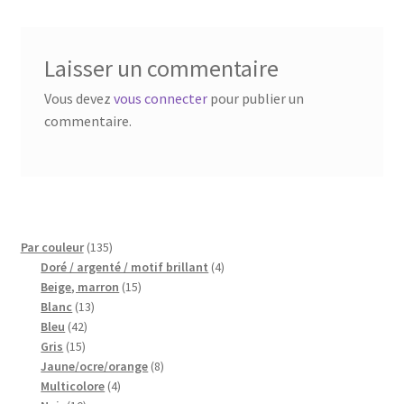
Blog
Qui suis je ?
Laisser un commentaire
Vous devez
vous connecter
pour publier un
CGV
commentaire.
Livraison
Mentions légales
135
Par couleur
135
produits
4
Doré / argenté / motif brillant
4
15
produits
Beige, marron
15
13
produits
Blanc
13
42
produits
Bleu
42
15
produits
Gris
15
produits
8
Jaune/ocre/orange
8
4
produits
Multicolore
4