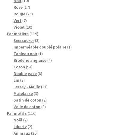
10
produits
Noir
10
produits
17
Rose
17
produits
25
Rouge
25
7
produits
Vert
7
produits
10
Violet
10
produits
119
Par matière
119
produits
3
Seersucker
3
produits
1
Imperméable doublé polaire
1
1
produit
Tableau noir
1
produit
4
Broderie anglaise
4
94
produits
Coton
94
produits
8
Double gaze
8
3
produits
Lin
3
produits
11
Jersey - Maille
11
3
produits
Matelassé
3
produits
2
Satin de coton
2
3
produits
Voile de coton
3
116
produits
Par motifs
116
2
produits
Noël
2
produits
2
Liberty
2
produits
20
Animaux
20