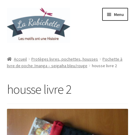
Aller
Aller
Menu
à
au
la
contenu
navigation
Accueil
Accueil
Protèges livres, pochettes, housses
Pochette à
livre de poche /manga – seigaiha bleu/rouge
housse livre 2
Contact
Ma liste de souhaits
housse livre 2
Mon espace
Mon compte
Panier