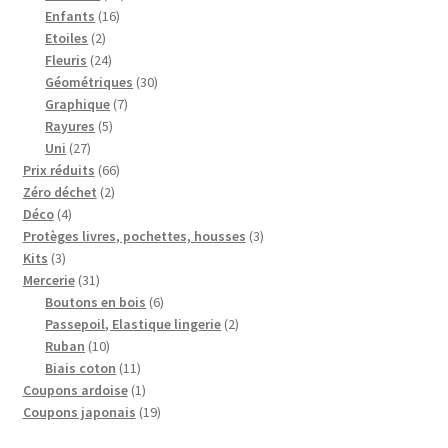
16
produits
Enfants
16
2
produits
Etoiles
2
produits
24
Fleuris
24
produits
30
Géométriques
30
7
produits
Graphique
7
5
produits
Rayures
5
27
produits
Uni
27
produits
66
Prix réduits
66
2
produits
Zéro déchet
2
4
produits
Déco
4
produits
3
Protèges livres, pochettes, housses
3
3
produits
Kits
3
produits
31
Mercerie
31
produits
6
Boutons en bois
6
produits
2
Passepoil, Elastique lingerie
2
10
produits
Ruban
10
produits
11
Biais coton
11
produits
1
Coupons ardoise
1
produit
19
Coupons japonais
19
produits