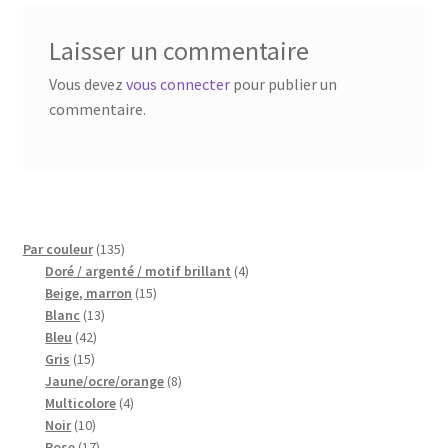
Blog
Laisser un commentaire
Qui suis je ?
Vous devez
vous connecter
pour publier un
commentaire.
CGV
Livraison
Mentions légales
135
Par couleur
135
produits
4
Doré / argenté / motif brillant
4
15
produits
Beige, marron
15
13
produits
Blanc
13
42
produits
Bleu
42
15
produits
Gris
15
produits
8
Jaune/ocre/orange
8
4
produits
Multicolore
4
10
produits
Noir
10
produits
17
Rose
17