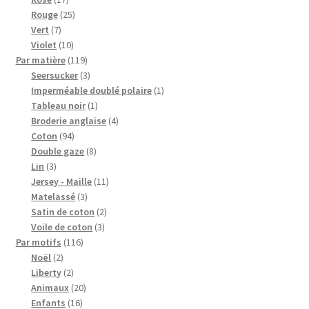
produits
25
Rouge
25
7
produits
Vert
7
produits
10
Violet
10
produits
119
Par matière
119
produits
3
Seersucker
3
produits
1
Imperméable doublé polaire
1
1
produit
Tableau noir
1
produit
4
Broderie anglaise
4
94
produits
Coton
94
produits
8
Double gaze
8
3
produits
Lin
3
produits
11
Jersey - Maille
11
3
produits
Matelassé
3
produits
2
Satin de coton
2
3
produits
Voile de coton
3
116
produits
Par motifs
116
2
produits
Noël
2
produits
2
Liberty
2
produits
20
Animaux
20
16
produits
Enfants
16