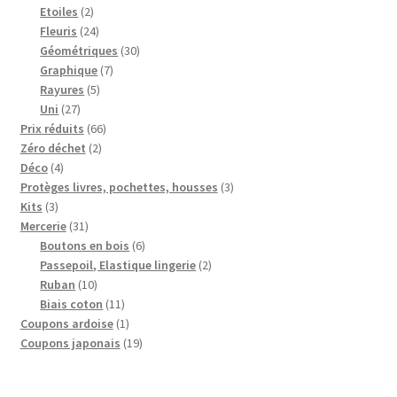
2
produits
Etoiles
2
produits
24
Fleuris
24
produits
30
Géométriques
30
7
produits
Graphique
7
5
produits
Rayures
5
27
produits
Uni
27
produits
66
Prix réduits
66
2
produits
Zéro déchet
2
4
produits
Déco
4
produits
3
Protèges livres, pochettes, housses
3
3
produits
Kits
3
produits
31
Mercerie
31
produits
6
Boutons en bois
6
produits
2
Passepoil, Elastique lingerie
2
10
produits
Ruban
10
produits
11
Biais coton
11
produits
1
Coupons ardoise
1
produit
19
Coupons japonais
19
produits