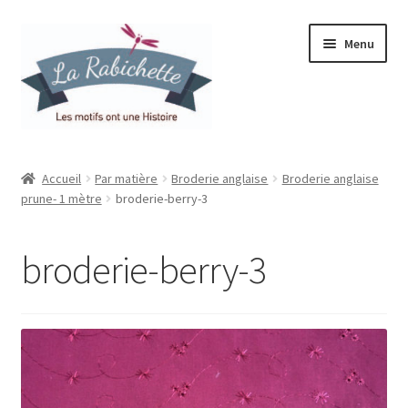
Aller
Aller
Menu
à
au
la
contenu
navigation
Accueil
Accueil
Par matière
Broderie anglaise
Broderie anglaise
prune- 1 mètre
broderie-berry-3
Contact
Ma liste de souhaits
broderie-berry-3
Mon espace
Mon compte
Panier