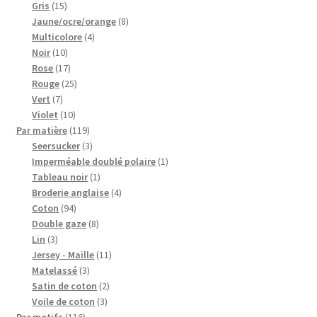
15
produits
Gris
15
produits
8
Jaune/ocre/orange
8
4
produits
Multicolore
4
10
produits
Noir
10
produits
17
Rose
17
produits
25
Rouge
25
7
produits
Vert
7
produits
10
Violet
10
produits
119
Par matière
119
produits
3
Seersucker
3
produits
1
Imperméable doublé polaire
1
1
produit
Tableau noir
1
produit
4
Broderie anglaise
4
94
produits
Coton
94
produits
8
Double gaze
8
3
produits
Lin
3
produits
11
Jersey - Maille
11
3
produits
Matelassé
3
produits
2
Satin de coton
2
3
produits
Voile de coton
3
116
produits