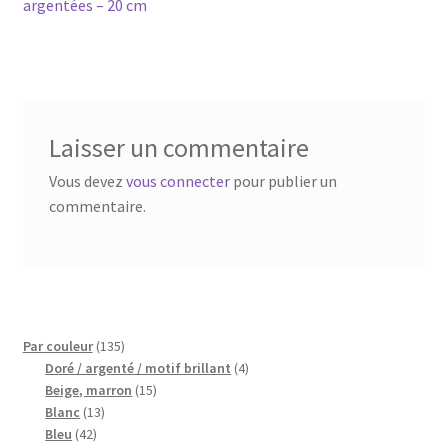
argentées – 20 cm
Blog
l’article
Qui suis je ?
CGV
Laisser un commentaire
Livraison
Vous devez
vous connecter
pour publier un
commentaire.
Mentions légales
135
Par couleur
135
produits
4
Doré / argenté / motif brillant
4
15
produits
Beige, marron
15
13
produits
Blanc
13
42
produits
Bleu
42