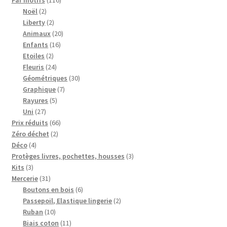
Par motifs
116
2
produits
Noël
2
produits
2
Liberty
2
produits
20
Animaux
20
16
produits
Enfants
16
2
produits
Etoiles
2
produits
24
Fleuris
24
produits
30
Géométriques
30
7
produits
Graphique
7
5
produits
Rayures
5
27
produits
Uni
27
produits
66
Prix réduits
66
2
produits
Zéro déchet
2
4
produits
Déco
4
produits
3
Protèges livres, pochettes, housses
3
3
produits
Kits
3
produits
31
Mercerie
31
produits
6
Boutons en bois
6
produits
2
Passepoil, Elastique lingerie
2
10
produits
Ruban
10
produits
11
Biais coton
11