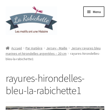
Aller
Aller
Menu
à
au
la
contenu
navigation
Accueil
Accueil
Par matière
Jersey - Maille
Jersey rayures bleu
marines et hirondelles argentées – 20 cm
rayures-hirondelles-
Contact
bleu-la-rabichette1
Ma liste de souhaits
rayures-hirondelles-
Mon espace
bleu-la-rabichette1
Mon compte
Panier