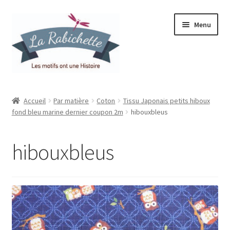
Aller
Aller
Menu
à
au
la
contenu
navigation
Accueil
Accueil
Par matière
Coton
Tissu Japonais petits hiboux
fond bleu marine dernier coupon 2m
hibouxbleus
Contact
Ma liste de souhaits
hibouxbleus
Mon espace
Mon compte
Panier