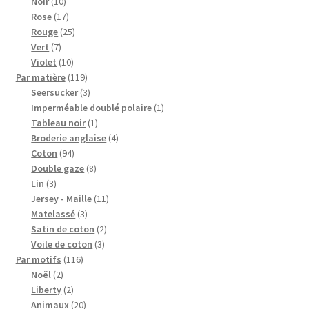
10
produits
Noir
10
produits
17
Rose
17
produits
25
Rouge
25
7
produits
Vert
7
produits
10
Violet
10
produits
119
Par matière
119
produits
3
Seersucker
3
produits
1
Imperméable doublé polaire
1
1
produit
Tableau noir
1
produit
4
Broderie anglaise
4
94
produits
Coton
94
produits
8
Double gaze
8
3
produits
Lin
3
produits
11
Jersey - Maille
11
3
produits
Matelassé
3
produits
2
Satin de coton
2
3
produits
Voile de coton
3
116
produits
Par motifs
116
2
produits
Noël
2
produits
2
Liberty
2
produits
20
Animaux
20