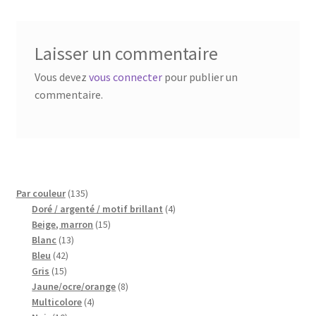
Blog
Qui suis je ?
Laisser un commentaire
Vous devez
vous connecter
pour publier un
CGV
commentaire.
Livraison
Mentions légales
135
Par couleur
135
produits
4
Doré / argenté / motif brillant
4
15
produits
Beige, marron
15
13
produits
Blanc
13
42
produits
Bleu
42
15
produits
Gris
15
produits
8
Jaune/ocre/orange
8
4
produits
Multicolore
4