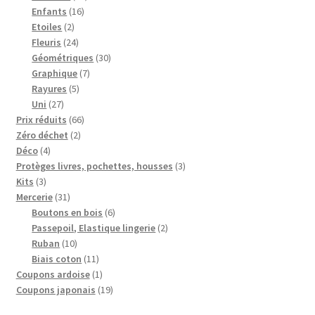
16
produits
Enfants
16
2
produits
Etoiles
2
produits
24
Fleuris
24
produits
30
Géométriques
30
7
produits
Graphique
7
5
produits
Rayures
5
27
produits
Uni
27
produits
66
Prix réduits
66
2
produits
Zéro déchet
2
4
produits
Déco
4
produits
3
Protèges livres, pochettes, housses
3
3
produits
Kits
3
produits
31
Mercerie
31
produits
6
Boutons en bois
6
produits
2
Passepoil, Elastique lingerie
2
10
produits
Ruban
10
produits
11
Biais coton
11
produits
1
Coupons ardoise
1
produit
19
Coupons japonais
19
produits