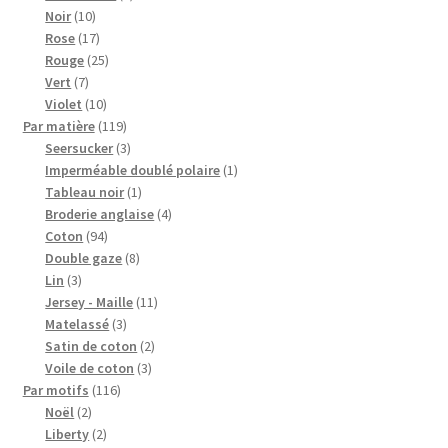
10
produits
Noir
10
produits
17
Rose
17
produits
25
Rouge
25
7
produits
Vert
7
produits
10
Violet
10
produits
119
Par matière
119
produits
3
Seersucker
3
produits
1
Imperméable doublé polaire
1
1
produit
Tableau noir
1
produit
4
Broderie anglaise
4
94
produits
Coton
94
produits
8
Double gaze
8
3
produits
Lin
3
produits
11
Jersey - Maille
11
3
produits
Matelassé
3
produits
2
Satin de coton
2
3
produits
Voile de coton
3
116
produits
Par motifs
116
2
produits
Noël
2
produits
2
Liberty
2