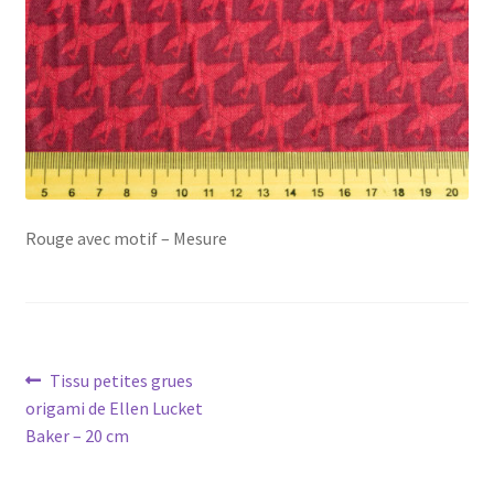
My Account
Wishlist
Paiement
Panier
Rouge avec motif – Mesure
Plan du site
Possibilité de retrait gratuit
Navigation
Article
Tissu petites grues
Track your order
précédent :
origami de Ellen Lucket
de
Baker – 20 cm
#6710 (pas de titre)
l’article