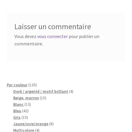
Blog
Qui suis je ?
Laisser un commentaire
CGV
Vous devez
vous connecter
pour publier un
commentaire.
Livraison
Mentions légales
135
Par couleur
135
produits
4
Doré / argenté / motif brillant
4
15
produits
Beige, marron
15
13
produits
Blanc
13
42
produits
Bleu
42
15
produits
Gris
15
produits
8
Jaune/ocre/orange
8
4
produits
Multicolore
4