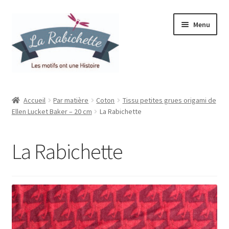
Aller
Aller
Menu
à
au
la
contenu
navigation
Accueil
Accueil
Par matière
Coton
Tissu petites grues origami de
Ellen Lucket Baker – 20 cm
La Rabichette
Contact
Ma liste de souhaits
La Rabichette
Mon espace
Mon compte
Panier