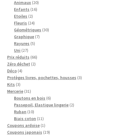
produits
20
Animaux
20
16
produits
Enfants
16
2
produits
Etoiles
2
produits
24
Fleuris
24
produits
30
Géométriques
30
7
produits
Graphique
7
5
produits
Rayures
5
27
produits
Uni
27
produits
66
Prix réduits
66
2
produits
Zéro déchet
2
4
produits
Déco
4
produits
3
Protèges livres, pochettes, housses
3
3
produits
Kits
3
produits
31
Mercerie
31
produits
6
Boutons en bois
6
produits
2
Passepoil, Elastique lingerie
2
10
produits
Ruban
10
produits
11
Biais coton
11
produits
1
Coupons ardoise
1
produit
19
Coupons japonais
19
produits