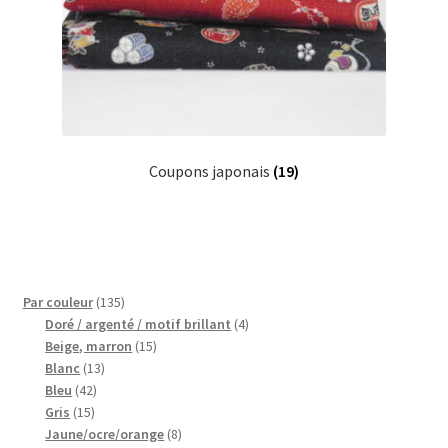
Coupons japonais
(19)
135
Par couleur
135
produits
4
Doré / argenté / motif brillant
4
15
produits
Beige, marron
15
13
produits
Blanc
13
42
produits
Bleu
42
15
produits
Gris
15
produits
8
Jaune/ocre/orange
8