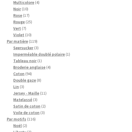
4
produits
Multicolore
4
10
produits
Noir
10
produits
17
Rose
17
produits
25
Rouge
25
7
produits
Vert
7
produits
10
Violet
10
produits
119
Par matière
119
produits
3
Seersucker
3
produits
1
Imperméable doublé polaire
1
1
produit
Tableau noir
1
produit
4
Broderie anglaise
4
94
produits
Coton
94
produits
8
Double gaze
8
3
produits
Lin
3
produits
11
Jersey - Maille
11
3
produits
Matelassé
3
produits
2
Satin de coton
2
3
produits
Voile de coton
3
116
produits
Par motifs
116
2
produits
Noël
2
produits
2
Liberty
2