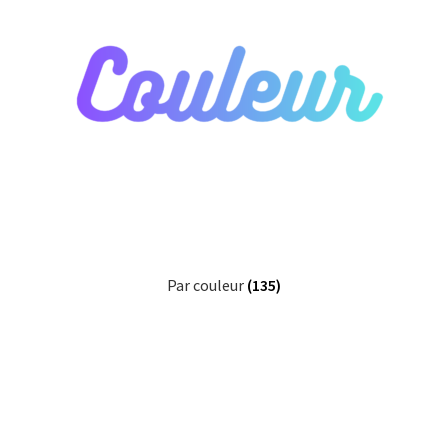
My Account
Wishlist
Paiement
Panier
Plan du site
Par couleur
(135)
Possibilité de retrait gratuit
Track your order
#6710 (pas de titre)