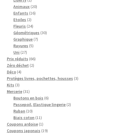
produits
20
Animaux
20
16
produits
Enfants
16
2
produits
Etoiles
2
produits
24
Fleuris
24
produits
30
Géométriques
30
7
produits
Graphique
7
5
produits
Rayures
5
27
produits
Uni
27
produits
66
Prix réduits
66
2
produits
Zéro déchet
2
4
produits
Déco
4
produits
3
Protèges livres, pochettes, housses
3
3
produits
Kits
3
produits
31
Mercerie
31
produits
6
Boutons en bois
6
produits
2
Passepoil, Elastique lingerie
2
10
produits
Ruban
10
produits
11
Biais coton
11
produits
1
Coupons ardoise
1
produit
19
Coupons japonais
19