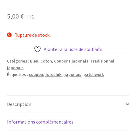
Blog
5,00
€
TTC
Qui suis je ?
Rupture de stock
CGV
Ajouter à la liste de souhaits
Livraison
Catégories :
Bleu
,
Coton
,
Coupons japonais
,
Traditionnel
japonais
Mentions légales
Étiquettes :
coupon
,
furoshiki
,
japonais
,
patchwork
Description
Informations complémentaires