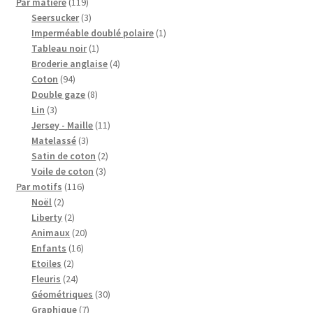
produits
119
Par matière
119
produits
3
Seersucker
3
produits
1
Imperméable doublé polaire
1
1
produit
Tableau noir
1
produit
4
Broderie anglaise
4
94
produits
Coton
94
produits
8
Double gaze
8
3
produits
Lin
3
produits
11
Jersey - Maille
11
3
produits
Matelassé
3
produits
2
Satin de coton
2
3
produits
Voile de coton
3
116
produits
Par motifs
116
2
produits
Noël
2
produits
2
Liberty
2
produits
20
Animaux
20
16
produits
Enfants
16
2
produits
Etoiles
2
produits
24
Fleuris
24
produits
30
Géométriques
30
7
produits
Graphique
7