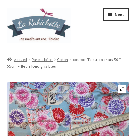
Aller
Aller
Menu
à
au
la
contenu
navigation
Accueil
Accueil
Par matière
Coton
coupon Tissu japonais 50 *
55cm – fleuri fond gris bleu
Contact
Ma liste de souhaits
Mon espace
Mon compte
Panier