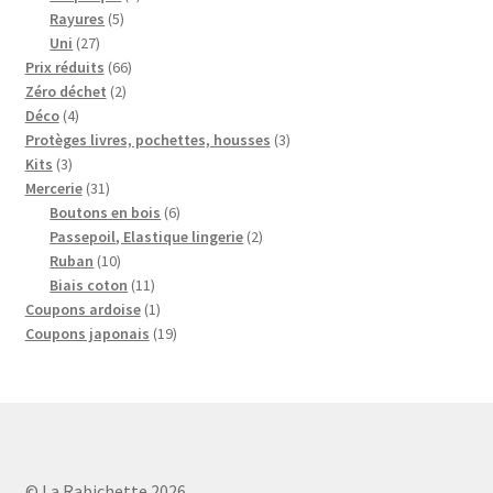
5
produits
Rayures
5
27
produits
Uni
27
produits
66
Prix réduits
66
2
produits
Zéro déchet
2
4
produits
Déco
4
produits
3
Protèges livres, pochettes, housses
3
3
produits
Kits
3
produits
31
Mercerie
31
produits
6
Boutons en bois
6
produits
2
Passepoil, Elastique lingerie
2
10
produits
Ruban
10
produits
11
Biais coton
11
produits
1
Coupons ardoise
1
produit
19
Coupons japonais
19
produits
© La Rabichette 2026