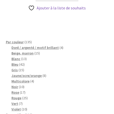
Ajouter à la liste de souhaits
135
Par couleur
135
produits
4
Doré / argenté / motif brillant
4
15
produits
Beige, marron
15
13
produits
Blanc
13
42
produits
Bleu
42
15
produits
Gris
15
produits
8
Jaune/ocre/orange
8
4
produits
Multicolore
4
10
produits
Noir
10
produits
17
Rose
17
produits
25
Rouge
25
7
produits
Vert
7
produits
10
Violet
10