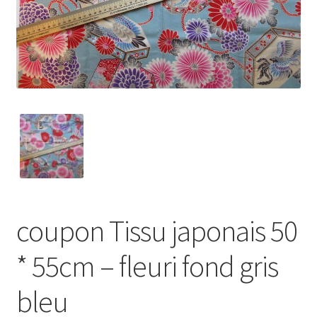
My Account
Wishlist
Paiement
Panier
Plan du site
Possibilité de retrait gratuit
coupon Tissu japonais 50
Track your order
* 55cm – fleuri fond gris
#6710 (pas de titre)
bleu