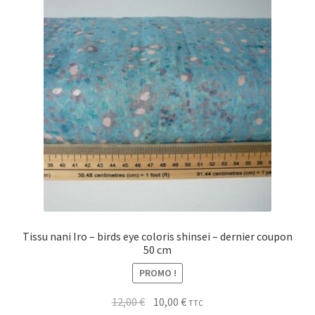
My Account
Wishlist
Paiement
Panier
Plan du site
Possibilité de retrait gratuit
Tissu nani Iro – birds eye coloris shinsei – dernier coupon
50 cm
Track your order
PROMO !
#6710 (pas de titre)
Le
Le
12,00
€
10,00
€
TTC