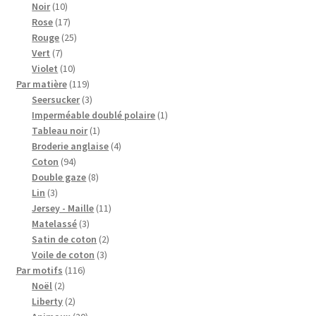
10
produits
Noir
10
produits
17
Rose
17
produits
25
Rouge
25
7
produits
Vert
7
produits
10
Violet
10
produits
119
Par matière
119
produits
3
Seersucker
3
produits
1
Imperméable doublé polaire
1
1
produit
Tableau noir
1
produit
4
Broderie anglaise
4
94
produits
Coton
94
produits
8
Double gaze
8
3
produits
Lin
3
produits
11
Jersey - Maille
11
3
produits
Matelassé
3
produits
2
Satin de coton
2
3
produits
Voile de coton
3
116
produits
Par motifs
116
2
produits
Noël
2
produits
2
Liberty
2