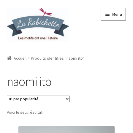
Aller
Aller
Menu
à
au
la
contenu
navigation
Accueil
Accueil
Produits identifiés “naomi ito”
Contact
naomi ito
Ma liste de souhaits
Mon espace
Voici le seul résultat
Mon compte
Panier