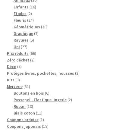
produits
20
Animaux
20
16
produits
Enfants
16
2
produits
Etoiles
2
produits
24
Fleuris
24
produits
30
Géométriques
30
7
produits
Graphique
7
5
produits
Rayures
5
27
produits
Uni
27
produits
66
Prix réduits
66
2
produits
Zéro déchet
2
4
produits
Déco
4
produits
3
Protèges livres, pochettes, housses
3
3
produits
Kits
3
produits
31
Mercerie
31
produits
6
Boutons en bois
6
produits
2
Passepoil, Elastique lingerie
2
10
produits
Ruban
10
produits
11
Biais coton
11
produits
1
Coupons ardoise
1
produit
19
Coupons japonais
19
produits