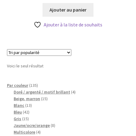
prix
prix
Blog
initial
actuel
Ajouter au panier
était :
est :
Qui suis je ?
12,00 €.
10,00 €.
Ajouter à la liste de souhaits
CGV
Livraison
Voici le seul résultat
Mentions légales
135
Par couleur
135
produits
4
Doré / argenté / motif brillant
4
15
produits
Beige, marron
15
13
produits
Blanc
13
42
produits
Bleu
42
15
produits
Gris
15
produits
8
Jaune/ocre/orange
8
4
produits
Multicolore
4